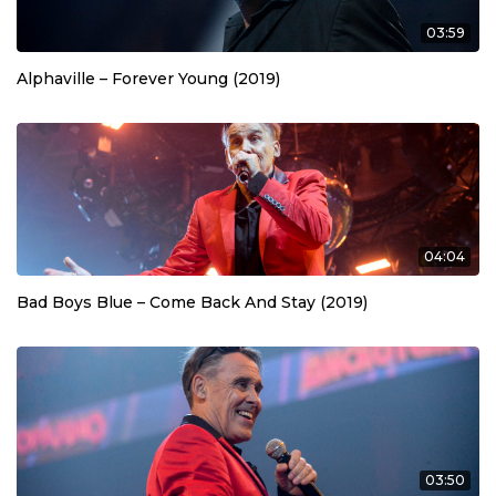
03:59
Alphaville – Forever Young (2019)
04:04
Bad Boys Blue – Come Back And Stay (2019)
03:50