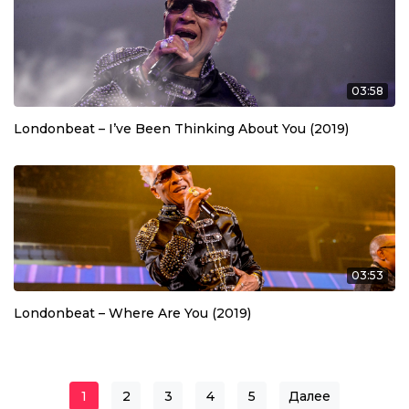
03:58
Londonbeat – I’ve Been Thinking About You (2019)
03:53
Londonbeat – Where Are You (2019)
1
2
3
4
5
Далее