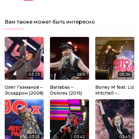
Навигация по записям
Вам также может быть интересно
03:23
05:11
05:34
Олег Газманов –
Barrabas –
Boney M feat. Liz
Эскадрон (2008)
Dolores (2015)
Mitchell –
Rasputin (2012)
03:25
03:42
03:43