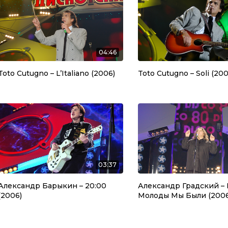
04:46
Toto Cutugno – L’Italiano (2006)
Toto Cutugno – Soli (200
03:37
Александр Барыкин – 20:00
Александр Градский – 
(2006)
Молоды Мы Были (2006