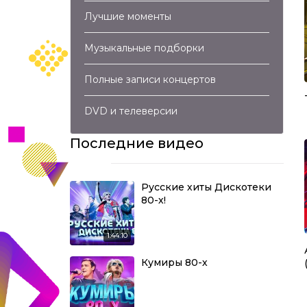
Лучшие моменты
Музыкальные подборки
Полные записи концертов
DVD и телеверсии
Последние видео
Русские хиты Дискотеки
80-х!
1:44:10
Кумиры 80-х