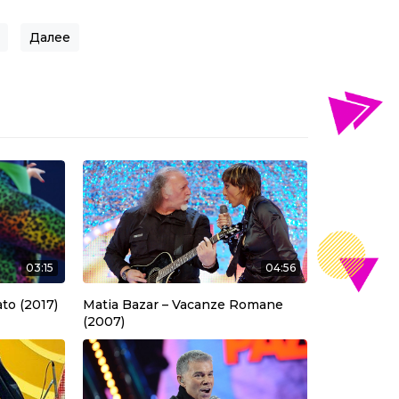
Далее
о записям
03:15
04:56
ato (2017)
Matia Bazar – Vacanze Romane
(2007)