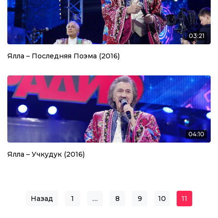
03:21
Ялла – Последняя Поэма (2016)
04:10
Ялла – Учкудук (2016)
Назад
1
…
8
9
10
11
Навигация по записям