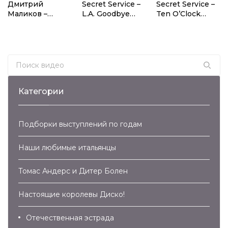
Дмитрий
Secret Service –
Secret Service –
Маликов –
L.A. Goodbye
Ten O’Clock
Брачный
(2013)
Postman (2015)
Кортеж (2006)
Search for:
Категории
Подборки выступлений по годам
Наши любимые итальянцы
Томас Андерс и Дитер Болен
Настоящие королевы Диско!
Отечественная эстрада