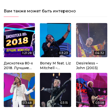
Вам также может быть интересно
1:21:28
03:23
04:32
Дискотека 80-х
Boney M feat. Liz
Desireless –
2018. Лучшие
Mitchell –
John (2003)
моменты
Bahama Mama
фестиваля
(2012)
Авторадио
03:48
03:15
03:58