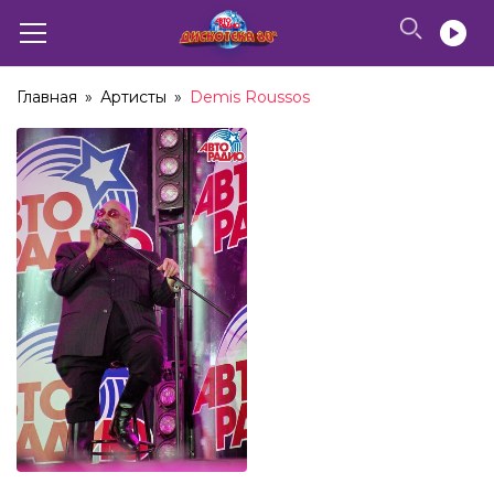
Главная
»
Артисты
»
Demis Roussos