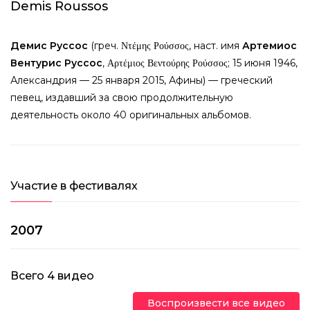
Demis Roussos
Демис Руссос
(
греч.
Ντέμης Ρούσσος
, наст. имя
Артемиос
Вентурис Руссос
,
Αρτέμιος Βεντούρης Ρούσσος
;
15 июня
1946
,
Александрия
—
25 января
2015
,
Афины
) — греческий
певец, издавший за свою продолжительную
деятельность около 40 оригинальных альбомов.
Участие в фестивалях
2007
Всего
4
видео
Воспроизвести все видео