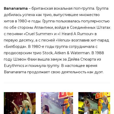
Bananarama
–
британская
вокальная поп-группа. Группа
добилась успеха как трио, выпустившее множество
хитов в 1980-е годы. Группа пользовалась популярностью
по обе стороны Атлантики, войдя в
Соединённых Штатах
с песнями «
Cruel Summer
» и «I Heard A Rumour» в
первую десятку, а c песней «
Venus
» возглавив хит-парад
«
Билборда
». В 1980-е годы группа сотрудничала с
продюсерским трио
Stock, Aitken & Waterman
. В 1988
году Шэвон Фахи вышла замуж за
Дейва Стюарта
из
Eurythmics
и покинула группу. В настоящее время
Bananarama продолжает свою деятельность как дуэт.