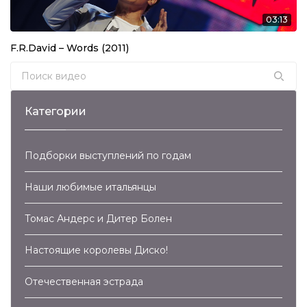
03:13
F.R.David – Words (2011)
Search for:
Категории
Подборки выступлений по годам
Наши любимые итальянцы
Томас Андерс и Дитер Болен
Настоящие королевы Диско!
Отечественная эстрада