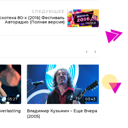
СЛЕДУЮЩЕЕ
скотека 80-х (2016) Фестиваль
Авторадио (Полная версия)
04:03:31
05:27
03:43
verlasting
Владимир Кузьмин – Еще Вчера
Secret Serv
(2005)
(2013)