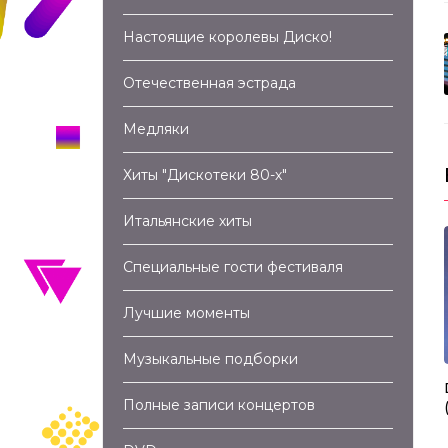
Настоящие королевы Диско!
Отечественная эстрада
Медляки
Хиты "Дискотеки 80-х"
Итальянские хиты
Специальные гости фестиваля
Лучшие моменты
05:32
03:16
Музыкальные подборки
та – Попурри (2011)
Righeira – Vamos a La Playa (2005)
Полные записи концертов