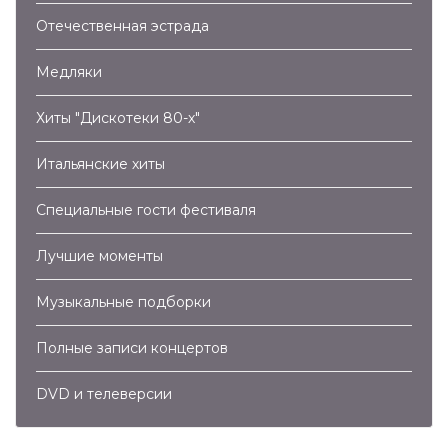
Отечественная эстрада
04:56
Медляки
Константин Никольский – Птицы Белые Мои
(2017)
Хиты "Дискотеки 80-х"
03:36
Итальянские хиты
Boney M feat. Liz Mitchell – Rivers of Babylon
(2017)
Специальные гости фестиваля
03:41
Константин Никольский – Музыкант (2017)
Лучшие моменты
02:51
Музыкальные подборки
Максим Леонидов – Алиса (2017)
Полные записи концертов
02:42
DVD и телеверсии
Pupo – Lo Devo Solo A Te (2017)