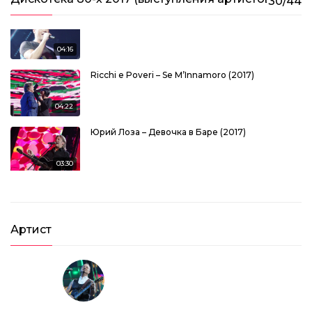
30/44
Юрий Шатунов – Детство (2017)
04:16
Ricchi e Poveri – Se M’Innamoro (2017)
04:22
Юрий Лоза – Девочка в Баре (2017)
03:30
Bonnie Tyler – Holding Out For A Hero (2017)
05:43
Артист
Bonnie Tyler – Total Eclipse of The Heart (2017)
04:20
Smokie – Living Next Door to Alice (2017)