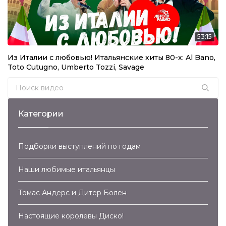
Samantha Fox – Nothing’s Gonna Stop Me Now
(2017)
53:15
03:30
Joy – Touch By Touch (2017)
Из Италии с любовью! Итальянские хиты 80-х: Al Bano,
Toto Cutugno, Umberto Tozzi, Savage
05:13
Search for:
Joy – Night Of The Nights (2017)
Категории
04:21
Joy – Valerie (2017)
Подборки выступлений по годам
04:05
Наши любимые итальянцы
Ottawan – Hands Up (2017)
Томас Андерс и Дитер Болен
04:43
Настоящие королевы Диско!
Ottawan – D.I.S.C.O. (2017)