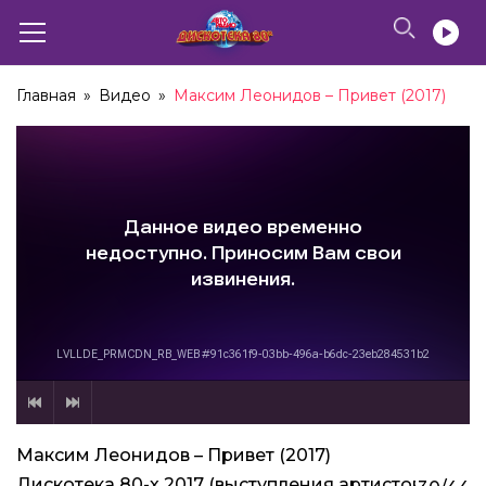
03:48
Smokie – Needles And Pins (2017)
Главная
»
Видео
»
Максим Леонидов – Привет (2017)
02:36
Ricchi e Poveri – Cosa Sei (2017)
03:47
Bad Boys Blue – You’re A Woman (2017)
07:42
Smokie – What Can I Do (2017)
04:03
Pupo – Su Di Noi (2017)
Максим Леонидов – Привет (2017)
03:33
Дискотека 80-х 2017 (выступления артистов)