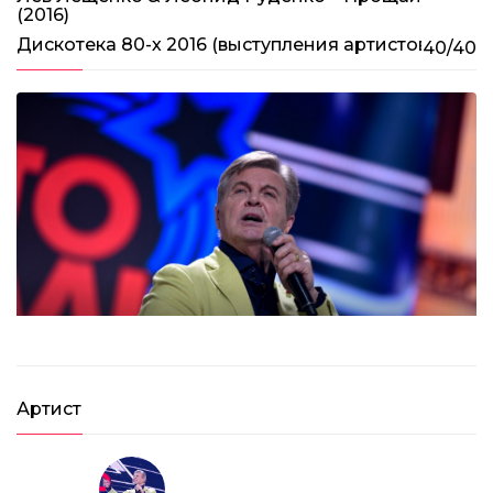
C.C.Catch – Anniversary Megamix (2016)
(2016)
Дискотека 80-х 2016 (выступления артистов)
40/40
03:50
Лев Лещенко & Леонид Руденко – Прощай (2016)
03:20
Артист