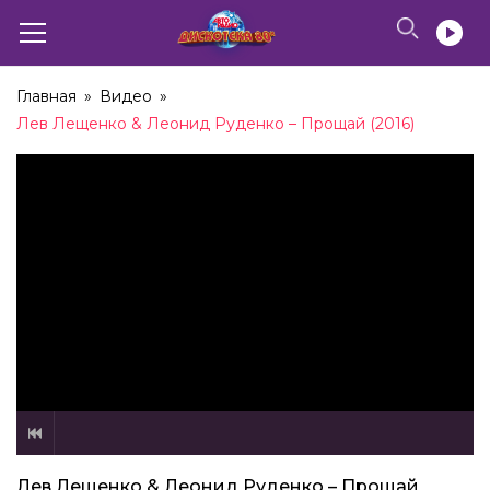
03:07
София Ротару – Луна (2016)
Главная
»
Видео
»
03:35
Лев Лещенко & Леонид Руденко – Прощай (2016)
C.C.Catch – Heaven and Hell (2016)
04:11
Белорусские Песняры – Вологда (2016)
03:53
Sandra – Secret Land & Everlasting Love (2016)
05:27
Secret Service – L.A. Goodbye (2016)
03:21
Лев Лещенко & Леонид Руденко – Прощай