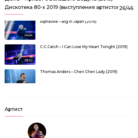
Дискотека 80-х 2019 (выступления артистов)
26/46
Alphaville – Big In Japan (2019)
04:54
C.C.Catch – I Can Lose My Heart Tonight (2019)
03:20
Thomas Anders – Cheri Cheri Lady (2019)
03:34
Pupo – Un Amore Grande (2019)
Артист
03:40
Sandra – In The Heat Of The Night (2019)
03:38