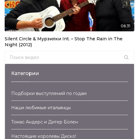
02:46
Bad Boys Blue – You’re a Woman (2019)
06:31
03:57
Silent Circle & Мурзилки Int. – Stop The Rain in The
Alphaville – Forever Young (2019)
Night (2012)
Search for:
03:59
Pupo – Su Di Noi (2019)
Категории
03:43
Подборки выступлений по годам
Сергей Минаев – 22 Притопа (2019)
Наши любимые итальянцы
03:34
Londonbeat – Where Are You (2019)
Томас Андерс и Дитер Болен
03:53
Настоящие королевы Диско!