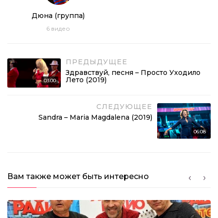
Thomas Anders – Cheri Cheri Lady (2019)
Дюна (группа)
6
видео
03:34
Олег Газманов и группа Эскадрон – Сделан в
СССР (2019)
ПРЕДЫДУЩЕЕ
04:09
Здравствуй, песня – Просто Уходило
Лето (2019)
03:00
Alphaville – Big In Japan (2019)
СЛЕДУЮЩЕЕ
04:54
Sandra – Maria Magdalena (2019)
Pupo – Gelato Al Cioccolato (2019)
06:08
03:17
Londonbeat – I’ve Been Thinking About You
Вам также может быть интересно
(2019)
03:58
Sandra – Hiroshima (2019)