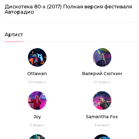
Дискотека 80-х (2017) Полная версия фестиваля
Авторадио
Артист
Ottawan
Валерий Сюткин
24
видео
12
видео
Joy
Samantha Fox
11
видео
6
видео