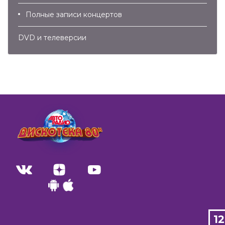
Полные записи концертов
DVD и телеверсии
1