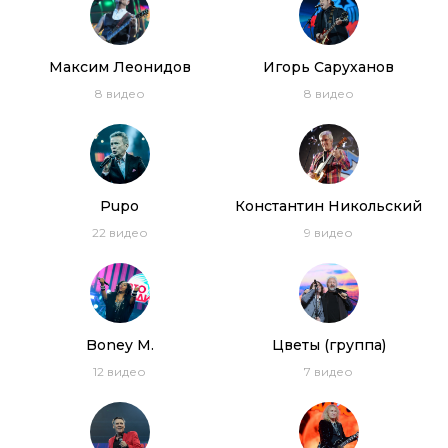
Максим Леонидов
Игорь Саруханов
8
видео
8
видео
Pupo
Константин Никольский
22
видео
9
видео
Boney M.
Цветы (группа)
12
видео
7
видео