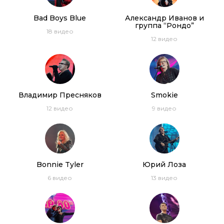
Bad Boys Blue
Александр Иванов и
группа “Рондо”
18
видео
12
видео
Владимир Пресняков
Smokie
12
видео
9
видео
Bonnie Tyler
Юрий Лоза
6
видео
13
видео