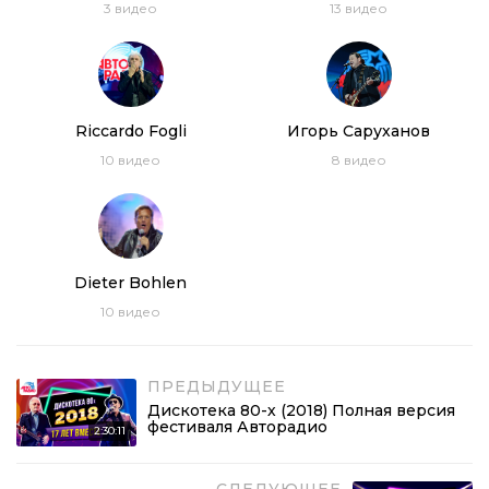
3
видео
13
видео
Riсcardo Fogli
Игорь Саруханов
10
видео
8
видео
Dieter Bohlen
10
видео
ПРЕДЫДУЩЕЕ
Дискотека 80-х (2018) Полная версия
фестиваля Авторадио
2:30:11