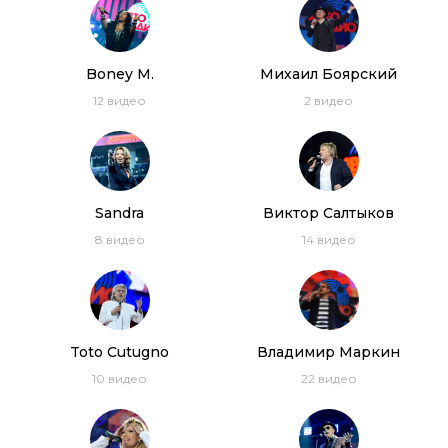
1:21:28
Дискотека 80-х (2018) Полная версия
фестиваля Авторадио
Boney M.
Михаил Боярский
2:30:11
12
видео
2
видео
Sandra
Виктор Салтыков
8
видео
14
видео
Дискотека 80-х 2006. Лучшие моменты фестиваля
Авторадио
1:39:00
Toto Cutugno
Владимир Маркин
Дискотека 80-х 2014. Лучшие моменты
10
видео
22
видео
фестиваля Авторадио
1:33:50
Дискотека 80-х (2004) Фестиваль Авторадио