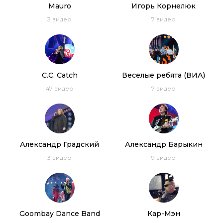
Mauro
Игорь Корнелюк
3
видео
7
видео
C.C. Catch
Веселые ребята (ВИА)
47
видео
7
видео
Александр Градский
Александр Барыкин
3
видео
9
видео
Goombay Dance Band
Кар-Мэн