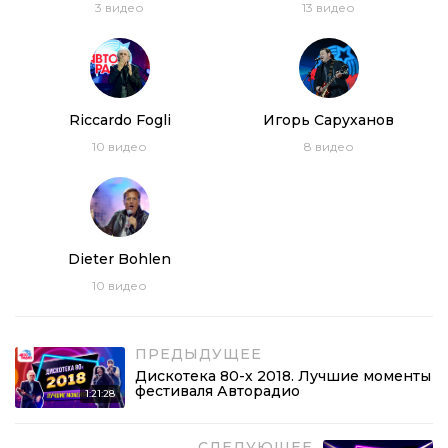
3
видео
13
видео
Riсcardo Fogli
Игорь Саруханов
10
видео
8
видео
Dieter Bohlen
10
видео
ПРЕДЫДУЩЕЕ
Дискотека 80-х 2018. Лучшие моменты
фестиваля Авторадио
1:21:28
СЛЕДУЮЩЕЕ