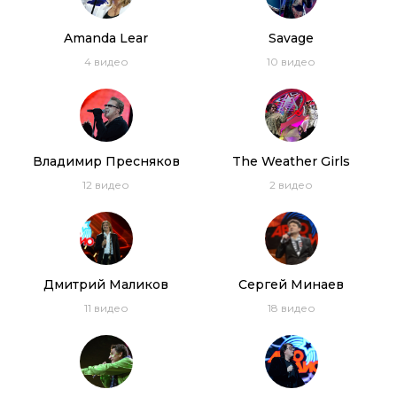
03:59
Amanda Lear
Savage
Riccardo Fogli – Storie Di Tutti e Giorni (2014)
4
видео
10
видео
03:34
Владимир Пресняков
The Weather Girls
12
видео
2
видео
Дмитрий Маликов
Сергей Минаев
11
видео
18
видео