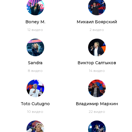
Boney M.
Михаил Боярский
Дискотека 80-х 2006. Лучшие моменты фестиваля
12
видео
2
видео
Авторадио
1:39:00
Дискотека 80-х 2014. Лучшие моменты
фестиваля Авторадио
1:33:50
Sandra
Виктор Салтыков
Дискотека 80-х (2004) Фестиваль Авторадио
(Полная версия)
8
видео
14
видео
4:12:40
Дискотека 80-х (2011) Фестиваль Авторадио
(Телеверсия)
Toto Cutugno
Владимир Маркин
Из Италии с любовью! Итальянские хиты 80-х:
10
видео
22
видео
Al Bano, Toto Cutugno, Umberto Tozzi, Savage
53:15
Riccardo Fogli – Malinconia (2014)