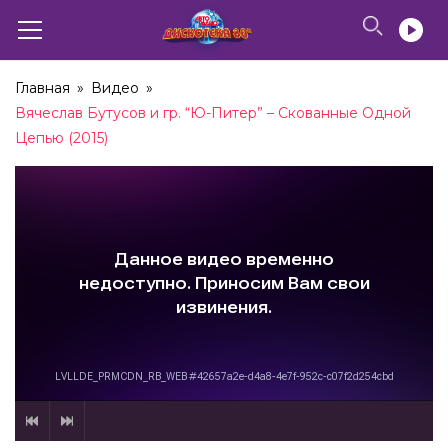
Главная
»
Видео
»
Вячеслав Бутусов и гр. “Ю-Питер” – Скованные Одной
Цепью (2015)