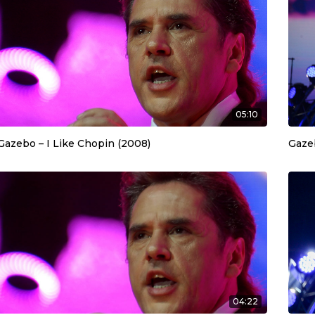
05:10
Gazebo – I Like Chopin (2008)
Gazeb
04:22