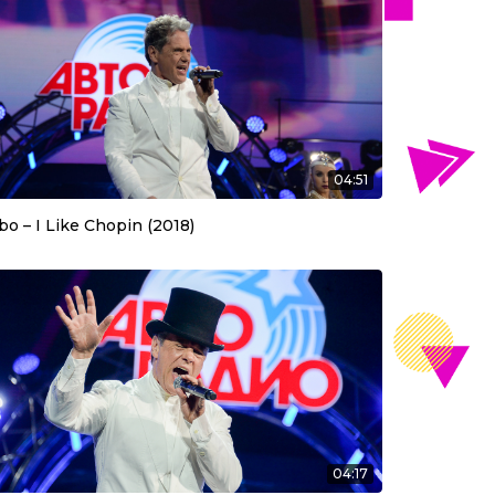
04:51
o – I Like Chopin (2018)
04:17