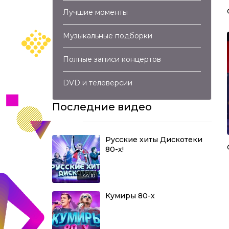
Лучшие моменты
Музыкальные подборки
Полные записи концертов
DVD и телеверсии
Последние видео
Русские хиты Дискотеки
80-х!
1:44:10
Кумиры 80-х