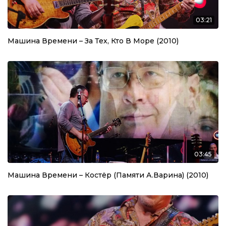
03:21
Машина Времени – За Тех, Кто В Море (2010)
03:45
Машина Времени – Костёр (Памяти А.Варина) (2010)