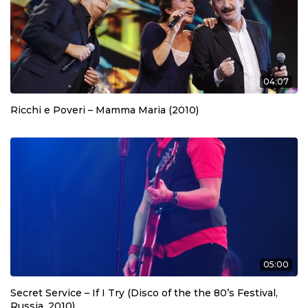
04:07
Ricchi e Poveri – Mamma Maria (2010)
05:00
Secret Service – If I Try (Disco of the the 80’s Festival,
Russia, 2010)