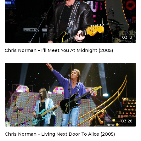
03:13
Chris Norman – I’ll Meet You At Midnight (2005)
03:26
Chris Norman – Living Next Door To Alice (2005)