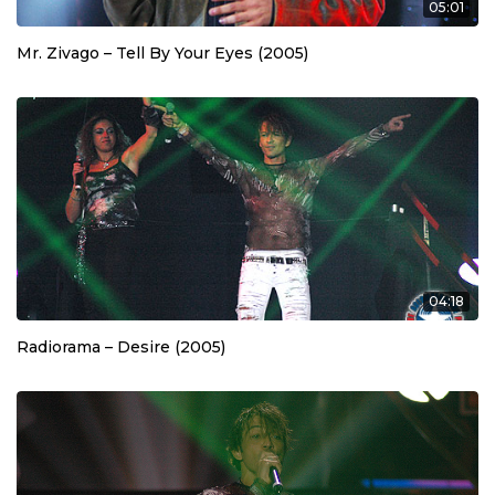
05:01
Mr. Zivago – Tell By Your Eyes (2005)
04:18
Radiorama – Desire (2005)