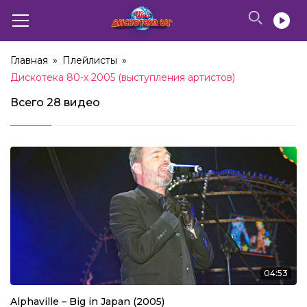
Главная
»
Плейлисты
»
Дискотека 80-х 2005 (выступления артистов)
Всего
28 видео
04:53
Alphaville – Big in Japan (2005)