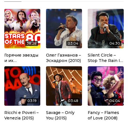
38:28
03:04
04:30
Горячие звезды
Олег Газманов –
Silent Circle –
и их
Эскадрон (2010)
Stop The Rain In
нестареющие
The Night (2012)
хиты!
03:19
03:48
04:04
Ricchi e Poveri –
Savage – Only
Fancy – Flames
Venezia (2015)
You (2015)
of Love (2008)