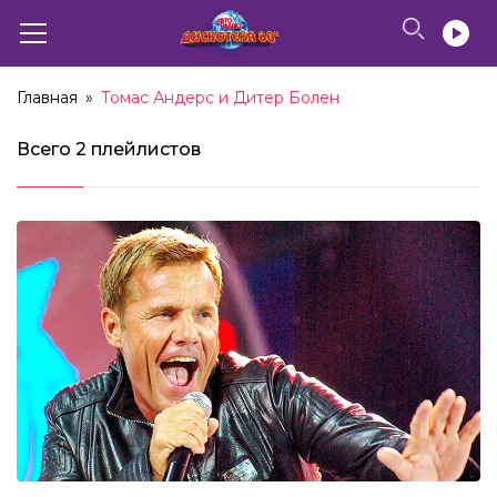
Главная
»
Томас Андерс и Дитер Болен
Всего
2 плейлистов