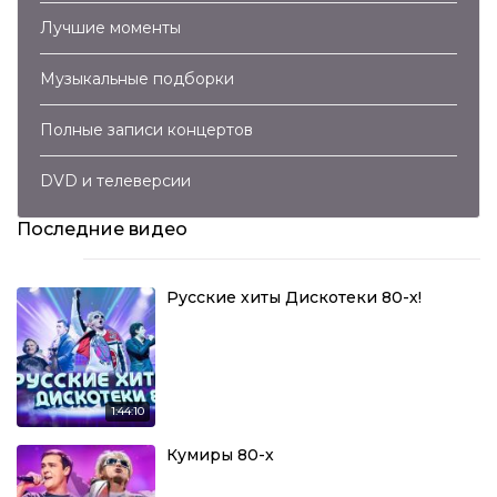
Лучшие моменты
Музыкальные подборки
Полные записи концертов
DVD и телеверсии
Последние видео
Русские хиты Дискотеки 80-х!
1:44:10
Кумиры 80-х